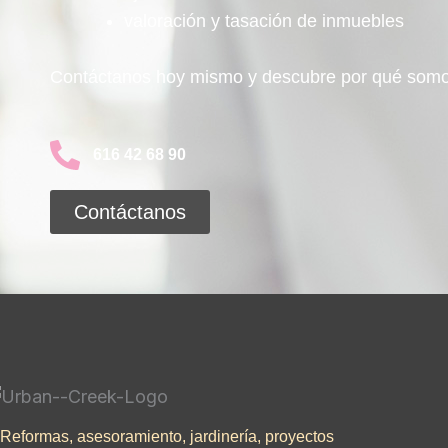
valoración y tasación de inmuebles
Contáctanos hoy mismo y descubre por qué somo
616 42 68 90
Contáctanos
Reformas, asesoramiento, jardinería, proyectos