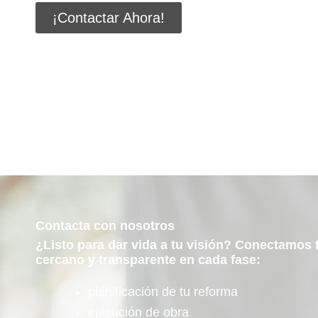
¡Contactar Ahora!
Contacta con nosotros
¿Listo para dar vida a tu visión? Conectamos t
cercano y transparente en cada fase:
planificación de tu reforma
ejecución de obra